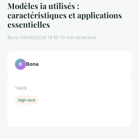
Modèles ia utilisés :
caractéristiques et applications
essentielles
Bona
•
04/06/2026 13:16
•
10 min de lecture
Bona
B
TAGS
high-tech