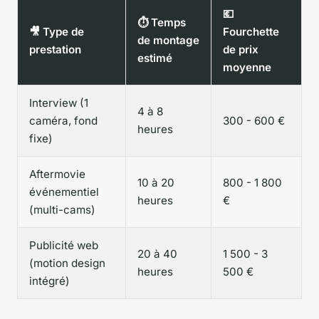
💶
⏱️ Temps
🎥 Type de
Fourchette
de montage
prestation
de prix
estimé
moyenne
Interview (1
4 à 8
caméra, fond
300 - 600 €
heures
fixe)
Aftermovie
10 à 20
800 - 1 800
événementiel
heures
€
(multi-cams)
Publicité web
20 à 40
1 500 - 3
(motion design
heures
500 €
intégré)