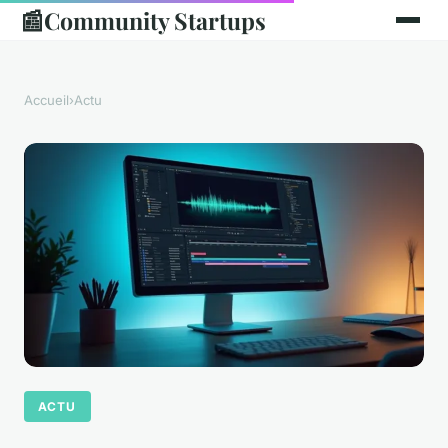
📰
Community Startups
Accueil
›
Actu
ACTU