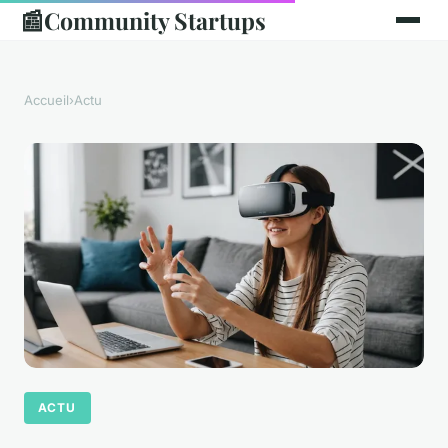
📰
Community Startups
Accueil
›
Actu
ACTU