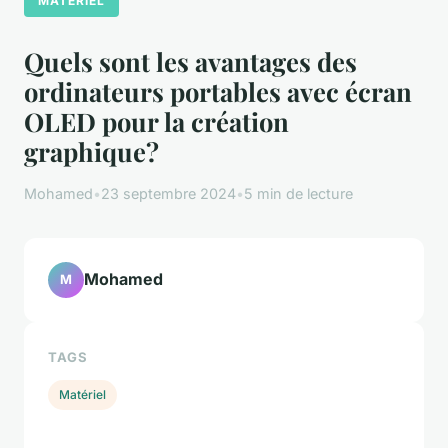
MATÉRIEL
Quels sont les avantages des
ordinateurs portables avec écran
OLED pour la création
graphique?
Mohamed
•
23 septembre 2024
•
5 min de lecture
Mohamed
M
TAGS
Matériel